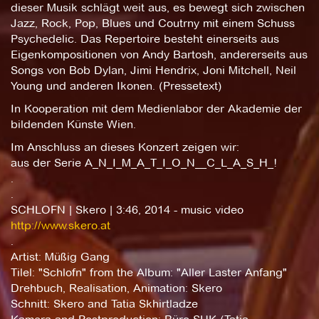
dieser Musik schlägt weit aus, es bewegt sich zwischen
Jazz, Rock, Pop, Blues und Coutrny mit einem Schuss
Psychedelic. Das Repertoire besteht einerseits aus
Eigenkompositionen von Andy Bartosh, andererseits aus
Songs von Bob Dylan, Jimi Hendrix, Joni Mitchell, Neil
Young und anderen Ikonen. (Pressetext)
In Kooperation mit dem Medienlabor der Akademie der
bildenden Künste Wien.
Im Anschluss an dieses Konzert zeigen wir:
aus der Serie A_N_I_M_A_T_I_O_N__C_L_A_S_H_!
.
.
SCHLOFN | Skero | 3:46, 2014 - music video
http://www.skero.at
.
Artist: Müßig Gang
Tilel: "Schlofn" from the Album: "Aller Laster Anfang"
Drehbuch, Realisation, Animation: Skero
Schnitt: Skero and Tatia Skhirtladze