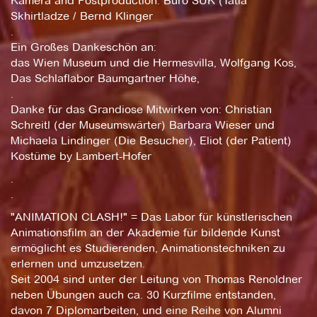
Kamera and Postproduction: Büro SUK (Tatia
Skhirtladze / Bernd Klinger
.
Ein Großes Dankeschön an:
das Wien Museum und die Hermesvilla, Wolfgang Kos,
Das Schlaflabor Baumgartner Höhe,
.
Danke für das Grandiose Mitwirken von: Christian
Schreitl (der Museumswärter) Barbara Wieser und
Michaela Lindinger (Die Besucher), Eliot (der Patient)
Kostüme by Lambert-Hofer
.
.
"ANIMATION CLASH!" = Das Labor für künstlerischen
Animationsfilm an der Akademie für bildende Kunst
ermöglicht es Studierenden, Animationstechniken zu
erlernen und umzusetzen.
Seit 2004 sind unter der Leitung von Thomas Renoldner
neben Übungen auch ca. 30 Kurzfilme entstanden,
davon 7 Diplomarbeiten, und eine Reihe von Alumni