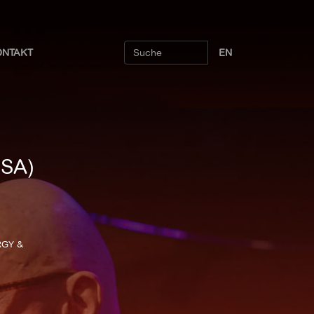
ONTAKT
EN
USA)
ORGY &