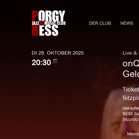
DER CLUB
NEWS
DI 28. OKTOBER 2025
Live &
onQ
20:30
Gel
Ticke
Sitzp
Gekaufte
BESS (tä
Sitzplat
Memb