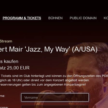
PROGRAMM & TICKETS
BÜHNEN
PUBLIC DOMAIN
K
 Stream
ert Mair 'Jazz, My Way' (A/USA)
ts kaufen
latz
25,00
EUR
 Tickets sind im Club hinterlegt und können zu den Öffnungszeiten des P
glich ab 16 Uhr) oder direkt vor dem Konzert abgeholt werden.
zreservierungen gelten bis zum angegebenen Konzertbeginn!
me:
name: