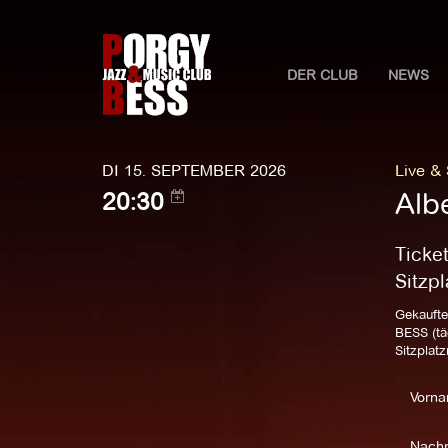
DER CLUB
NEWS
DI 15. SEPTEMBER 2026
Live &
Alb
20:30
Ticke
Sitzp
Gekaufte
BESS (tä
Sitzplat
Vorna
Nach