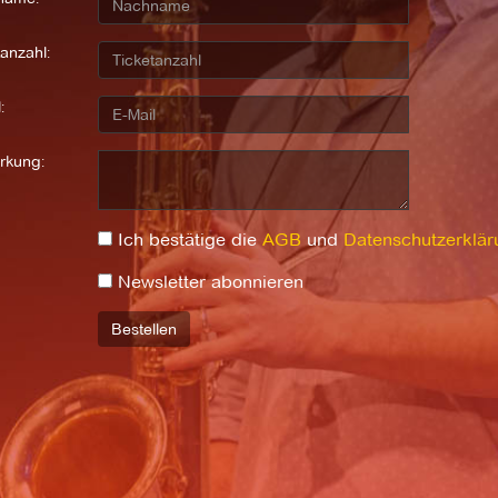
anzahl:
:
rkung:
Ich bestätige die
AGB
und
Datenschutzerklär
Newsletter abonnieren
Bestellen