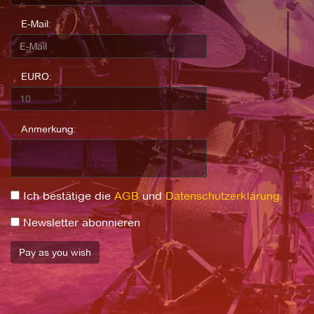
E-Mail:
EURO:
Anmerkung:
Ich bestätige die
AGB
und
Datenschutzerklärung
Newsletter abonnieren
Pay as you wish