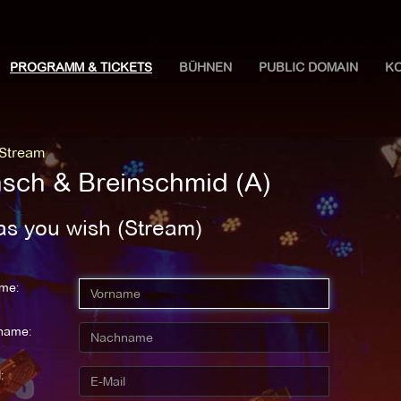
PROGRAMM & TICKETS
BÜHNEN
PUBLIC DOMAIN
K
 Stream
sch & Breinschmid (A)
as you wish (Stream)
me:
name:
: