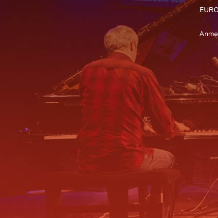
EURO
Anme