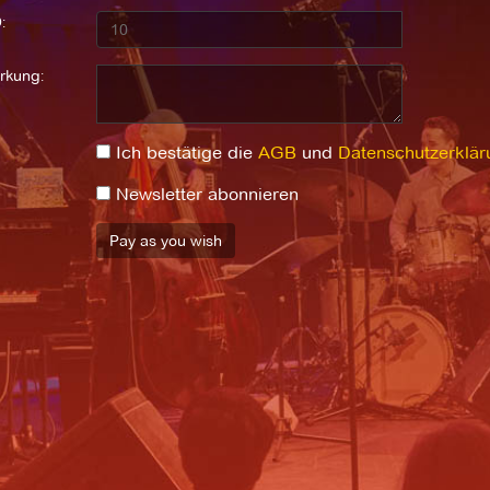
:
rkung:
Ich bestätige die
AGB
und
Datenschutzerklär
Newsletter abonnieren
Pay as you wish