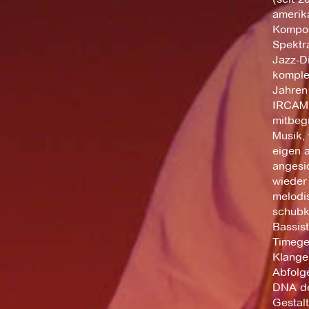
amerik
Kompos
Spektr
Jazz-Di
komple
Jahren
IRCAM 
mitbegr
Musik, 
eigen 
angesi
wieder
melodi
schubk
Bassis
Timege
Klange
Abfolg
DNA de
Gestal