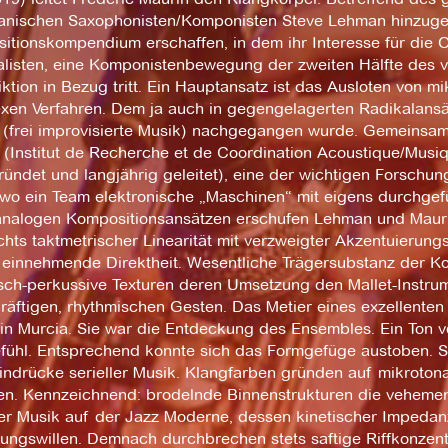
anischen Saxophonisten/Komponisten Steve Lehman hinzugez
itionskompendium erschaffen, in dem ihr Interesse für die O
alisten, eine Komponistenbewegung der zweiten Hälfte des vo
ktion in Bezug tritt. Ein Hauptansatz ist das Ausloten von m
xen Verfahren. Dem ja auch in gegengelagerten Radikalansä
 (frei improvisierte Musik) nachgegangen wurde. Gemeinsam
(Institut de Recherche et de Coordination Acoustique/Musiqu
ündet und langjährig geleitet), eine der wichtigen Forschung
wo ein Team elektronische „Maschinen“ mit eigens durchgefü
analogen Kompositionsansätzen erschufen Lehman und Maurin
chts taktmetrischer Linearität mit verzweigter Akzentuierun
 einnehmende Direktheit. Wesentliche Trägersubstanz der Ko
sch-perkussive Texturen deren Umsetzung den Mallet-Instru
räftigen, rhythmischen Gesten. Das Metier eines exzellente
tin Murcia. Sie war die Entdeckung des Ensembles. Ein Ton 
fühl. Entsprechend konnte sich das Formgefüge austoben. S
indrücke serieller Musik. Klangfarben gründen auf mikroto
en. Kennzeichnend: brodelnde Binnenstrukturen die veheme
r Musik auf der Jazz Moderne, dessen kinetischer Impedan
tungswillen. Demnach durchbrechen stets saftige Riffkonzent