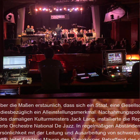
über die Maßen erstaunlich, dass sich ein Staat, eine Gesellsc
 diesbezüglich ein Alleinstellungsmerkmal. Nachahmungspoten
es damaligen Kulturministers Jack Lang, installierte die Re
erte Orchestre National De Jazz. In regelmäßigen Abständen
rsönlichkeit mit der Leitung und Ausarbeitung von schwerp
2019) leitet Frédéric Maurin den Klangkörper. Betreffend d