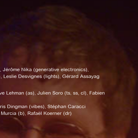
, Jérôme Nika (generative electronics),
 Leslie Desvignes (lights), Gérard Assayag
e Lehman (as), Julien Soro (ts, ss, cl), Fabien
,
ris Dingman (vibes), Stéphan Caracci
 Murcia (b), Rafaël Koerner (dr)