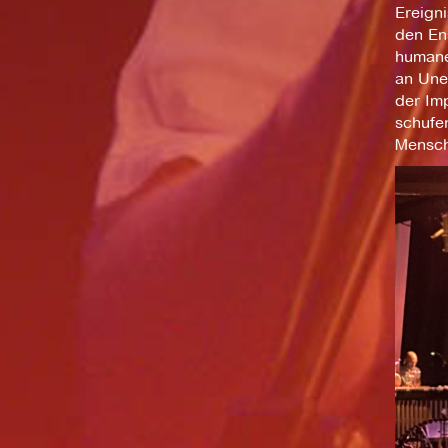
Ereigni
den Ens
humane 
an Uner
der Imp
schufe
Mensch