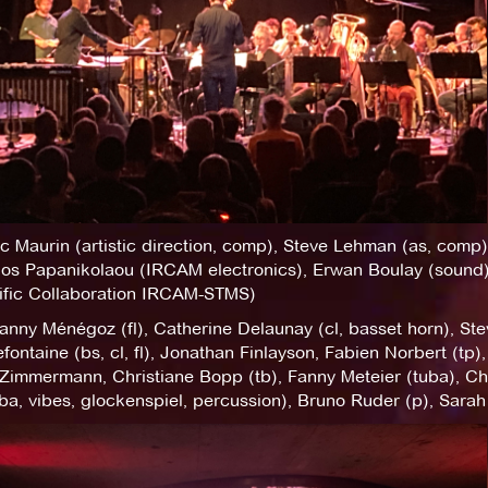
c Maurin (artistic direction, comp), Steve Lehman (as, comp)
ios Papanikolaou (IRCAM electronics), Erwan Boulay (sound),
tific Collaboration IRCAM-STMS)
Fanny Ménégoz (fl), Catherine Delaunay (cl, basset horn), Stev
fontaine (bs, cl, fl), Jonathan Finlayson, Fabien Norbert (tp)
 Zimmermann, Christiane Bopp (tb), Fanny Meteier (tuba), Ch
a, vibes, glockenspiel, percussion), Bruno Ruder (p), Sarah