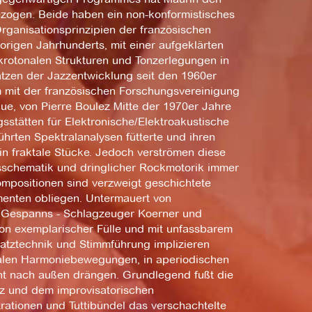
ogen. Beide haben ein non-konformistisches
rganisationsprinzipien der französischen
rigen Jahrhunderts, mit einer aufgeklärten
ikrotonalen Strukturen und Tonzerlegungen in
tzen der Jazzentwicklung seit den 1960er
 mit der französischen Forschungsvereinigung
e, von Pierre Boulez Mitte der 1970er Jahre
sstätten für Elektronische/Elektroakustische
hrten Spektralanalysen fütterte und ihren
 fraktale Stücke. Jedoch verströmen diese
gsschematik und dringlicher Rockmotorik immer
mpositionen sind verzweigt geschichtete
menten obliegen. Untermauert von
n Gespanns - Schlagzeuger Koerner und
von exemplarischer Fülle und mit unfassbarem
atztechnik und Stimmführung implizieren
nalen Harmoniebewegungen, in aperiodischen
nt nach außen drängen. Grundlegend fußt die
z und dem improvisatorischen
rationen und Tuttibündel das verschachtelte