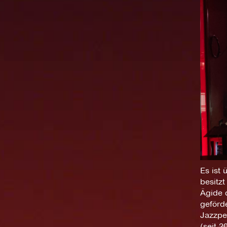
Es ist 
besitzt
Ägide d
geförd
Jazzpe
(seit 