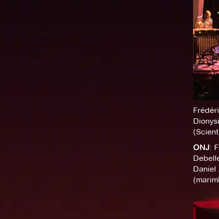
Frédéri
Dionys
(Scien
ONJ
: 
Debelle
Daniel
(marimb