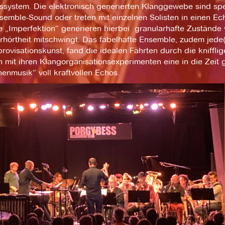
ssystem. Die elektronisch generierten Klanggewebe sind spez
emble-Sound oder treten mit einzelnen Solisten in einen Ec
„Imperfektion“ generieren hierbei granularhafte Zustände v
hörtheit mitschwingt. Das fabelhafte Ensemble, zudem jede(r
rovisationskunst, fand die idealen Fährten durch die kniff
n mit ihren Klangorganisationsexperimenten eine in die Zeit
enmusik“ voll kraftvollen Echos.