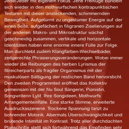
Jede/Jeder mit eigenem Fokus. Jene Freiflüge bündeln
sich wieder in den mothwurfschen kontrapunktischen
Texturen mit dieser ansteckenden, schimmernden
Bewegtheit. Aufgetürmt zu ungestümer Energie auf der
einen Seite, aufgefächert in filigranen Ziselierungen auf
der anderen. Makro- und Mikrostruktur wächst
geschmeidig zusammen, vertikale und horizontale
Identitäten haben eine enorme innere Fülle zur Folge.
Man durchlebt zudem Klangfarben-Wechselbäder,
zeitgerechte Phrasierungsveränderungen. Wobei immer
wieder die Reibungen des herben Lyrismus der
Streicherparts als fragiler Organismus mit der
muskulösen Sättigung der restlichen Band hervorsticht.
Den zweiten Programmteil eröffnet das Kollektiv
gemeinsam mit der Nu Soul Sängerin, Pianistin,
Songwriterin Lylit. Ihre Songideen, Mothwurfs
Arrangementeinfälle. Eine starke Stimme, erweiterte
Ausdrucksszenerie. Trockene Spannung tanzt zu
bohrender Motorik. Abermals Überschwänglichkeit und
brütende Intimität im Kontrast. Trotz aller durchdachten
Planschritte stellt sich fortwährend das Empfinden sehr