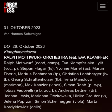
Toggl
naviga
31. OKTOBER 2023
Von Hannes Schweiger
DO 26. Oktober 2023
Klanghimmelszelt
RALPH MOTHWURF ORCHESTRA feat. EVA KLAMPFER
Ralph Mothwurf (cond, comp), Eva Klampfer aka Lylit
(voc, p), Stepan Flagar (ts), Yvonne Moriel (as), Martin
Eberle, Markus Pechmann (tp), Christina Lachberger (b-
tb), Georg Schrattenholzer (tb), Irena Manolova
(marimba), Max Kanzler (vibes), Simon Raab (p, e-p),
Tobias Vedovelli (e-b, acc-b), Andreas Lettner (dr),
Joanna Lewis, Marianna Oczkowska, Ulrike Greuter (v),
Jelena Poprzan, Simon Schellnegger (viola), Marta
Kordykiewicz (cello)