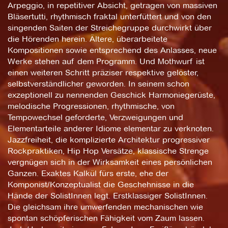
Arpeggio, in repetitiver Absicht, getragen von massiven
Bläsertutti, rhythmisch fraktal unterfüttert und von den
singenden Saiten der Streichegruppe durchwirkt über
die Hörenden herein. Ältere, überarbeitete
Kompositionen sowie entsprechend des Anlasses, neue
Werke stehen auf dem Programm. Und Mothwurf ist
einen weiteren Schritt präziser respektive gelöster,
selbstverständlicher geworden. In seinem schon
exzeptionell zu nennenden Geschick Harmoniegerüste,
melodische Progressionen, rhythmische, von
Tempowechsel geforderte, Verzweigungen und
Elementarteile anderer Idiome elementar zu verknoten.
Jazzfreiheit, die komplizierte Architektur progressiver
Rockpraktiken, Hip Hop Versätze, klassische Strenge
vergnügen sich in der Wirksamkeit eines persönlichen
Ganzen. Exaktes Kalkül fürs erste, ehe der
Komponist/Konzeptualist die Geschehnisse in die
Hände der SolistInnen legt. Erstklassiger SolistInnen.
Die gleichsam ihre umwerfenden mechanischen wie
spontan schöpferischen Fähigkeit vom Zaum lassen.