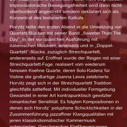
Improvisatorische Bewegungsfreiheit wird darin nicht
überbordend angestrebt sondern deklariert sich als
Konzentrat des texturierten Kalküls.
Horvitz teilte den ersten Abend in die Umsetzung von
Quartett-Stücken mit seiner Band „Sweeter Than The
Day“, in der europäischen Ausführung mit
italienischen Musikern, einerseits und in „Doppel-
Quartett“-Stücke, zuzüglich Streichquartett,
andererseits auf. Eröffnet wurde der Reigen mit einer
Streichquartett-Fuge, realisiert vom wiederum
famosen Koehne Quarte, deren Solo-Kadenz für
Violine die großartige Joanna Lewis zelebrierte.
Horvitz zeigt sich in der Streichquartett Tradition
gleichfalls sattelfest. Mit individueller Formgebung.
Gewandet in einer Art kontrapunktisch gewitzter
romantischer Seriellität. Es folgten Kompositionen in
denen sich Horvitz´ polyphone Schicklichkeiten in der
Zusammenführung jazzaffiner Klangqualitäten mit
jenen klassikidiomatischer Kammermusik
potenzierten. Geschmeidige Fließbewegungen