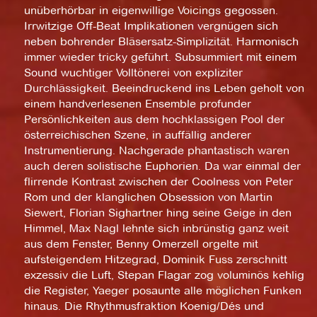
unüberhörbar in eigenwillige Voicings gegossen.
Irrwitzige Off-Beat Implikationen vergnügen sich
neben bohrender Bläsersatz-Simplizität. Harmonisch
immer wieder tricky geführt. Subsummiert mit einem
Sound wuchtiger Volltönerei von expliziter
Durchlässigkeit. Beeindruckend ins Leben geholt von
einem handverlesenen Ensemble profunder
Persönlichkeiten aus dem hochklassigen Pool der
österreichischen Szene, in auffällig anderer
Instrumentierung. Nachgerade phantastisch waren
auch deren solistische Euphorien. Da war einmal der
flirrende Kontrast zwischen der Coolness von Peter
Rom und der klanglichen Obsession von Martin
Siewert, Florian Sighartner hing seine Geige in den
Himmel, Max Nagl lehnte sich inbrünstig ganz weit
aus dem Fenster, Benny Omerzell orgelte mit
aufsteigendem Hitzegrad, Dominik Fuss zerschnitt
exzessiv die Luft, Stepan Flagar zog voluminös kehlig
die Register, Yaeger posaunte alle möglichen Funken
hinaus. Die Rhythmusfraktion Koenig/Dés und