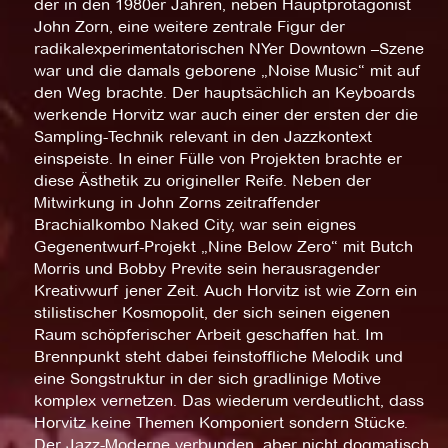
der in den 1980er Jahren, neben Hauptprotagonist
John Zorn, eine weitere zentrale Figur der
radikalexperimentatorischen NYer Downtown –Szene
war und die damals geborene „Noise Music“ mit auf
den Weg brachte. Der hauptsächlich an Keyboards
werkende Horvitz war auch einer der ersten der die
Sampling-Technik relevant in den Jazzkontext
einspeiste. In einer Fülle von Projekten brachte er
diese Ästhetik zu origineller Reife. Neben der
Mitwirkung in John Zorns zeitraffender
Brachialkombo Naked City, war sein eignes
Gegenentwurf-Projekt „Nine Below Zero“ mit Butch
Morris und Bobby Previte sein herausragender
Kreativwurf jener Zeit. Auch Horvitz ist wie Zorn ein
stilistischer Kosmopolit, der sich seinen eigenen
Raum schöpferischer Arbeit geschaffen hat. Im
Brennpunkt steht dabei feinstoffliche Melodik und
eine Songstruktur in der sich gradlinige Motive
komplex vernetzen. Das wiederum verdeutlicht, dass
Horvitz keine Themen Komponiert sondern Stücke.
Der Jazz-Moderne verbunden, aber nicht dogmatisch.