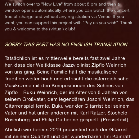
We switch over to "Now Live" from about 8 pm and then a
window opens automatically, where you can watch the concert
free of charge and without any registration via Vimeo. If you
want, you can support this project with "Pay as you wish". Thank
you & welcome to the (virtual) club!
SORRY THIS PART HAS NO ENGLISH TRANSLATION
Tatsächlich ist es mittlerweile bereits fast zwei Jahre
her, dass der Weltklasse Jazzviolinist Zipflo Weinrich
von uns ging. Seine Familie hält die musikalische
Tradition weiter hoch und erfrischt die österreichische
Musikszene mit den Kompositionen des Sohnes von
Zipflo – Buku Weinrich, der im Alter von 8 Jahren von
seinem Großvater, dem legendären Joschi Weinrich, das
Gitarrenspiel lernte. Buku war der Gitarrist bei seinem
Vater und hat unter anderen mit Karl Ratzer, Stochelo
Rosenberg und Philip Catherine gespielt. (Pressetext)
Ähnlich wie bereits 2019 präsentiert sich der Gitarrist
mit seinem Quartett und der wunderbaren Tini Kainrath