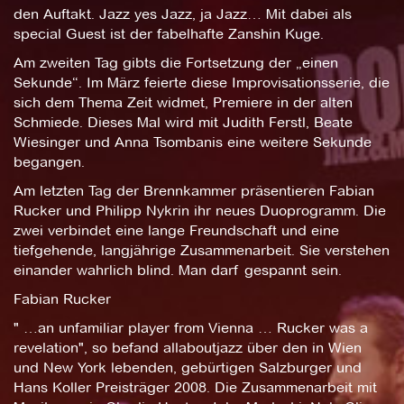
den Auftakt. Jazz yes Jazz, ja Jazz… Mit dabei als
special Guest ist der fabelhafte Zanshin Kuge.
Am zweiten Tag gibts die Fortsetzung der „einen
Sekunde“. Im März feierte diese Improvisationsserie, die
sich dem Thema Zeit widmet, Premiere in der alten
Schmiede. Dieses Mal wird mit Judith Ferstl, Beate
Wiesinger und Anna Tsombanis eine weitere Sekunde
begangen.
Am letzten Tag der Brennkammer präsentieren Fabian
Rucker und Philipp Nykrin ihr neues Duoprogramm. Die
zwei verbindet eine lange Freundschaft und eine
tiefgehende, langjährige Zusammenarbeit. Sie verstehen
einander wahrlich blind. Man darf gespannt sein.
Fabian Rucker
" …an unfamiliar player from Vienna … Rucker was a
revelation", so befand allaboutjazz über den in Wien
und New York lebenden, gebürtigen Salzburger und
Hans Koller Preisträger 2008. Die Zusammenarbeit mit