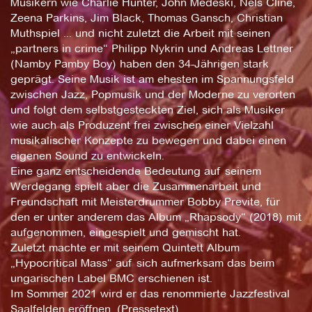
Musikern wie Charlie Hunter, John Medeski, Nels Cline,
Zeena Parkins, Jim Black, Thomas Gansch, Christian
Muthspiel ... und nicht zuletzt die Arbeit mit seinen
„partners in crime“ Philipp Nykrin und Andreas Lettner
(Namby Pamby Boy) haben den 34-Jährigen stark
geprägt. Seine Musik ist am ehesten im Spannungsfeld
zwischen Jazz, Popmusik und der Moderne zu verorten
und folgt dem selbstgesteckten Ziel, sich als Musiker
wie auch als Produzent frei zwischen einer Vielzahl
musikalischer Konzepte zu bewegen und dabei einen
eigenen Sound zu entwickeln.
Eine ganz entscheidende Bedeutung auf seinem
Werdegang spielt aber die Zusammenarbeit und
Freundschaft mit Meisterdrummer Bobby Previte, für
den er unter anderem das Album „Rhapsody“ (2018) mit
aufgenommen, eingespielt und gemischt hat.
Zuletzt machte er mit seinem Quintett Album
„Hypocritical Mass“ auf sich aufmerksam das beim
ungarischen Label BMC erschienen ist.
Im Sommer 2021 wird er das renommierte Jazzfestival
Saalfelden eröffnen. (Pressetext)