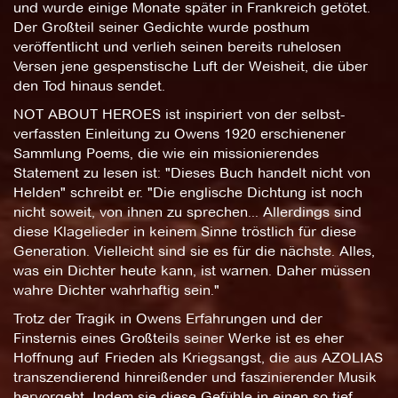
und wurde einige Monate später in Frankreich getötet.
Der Großteil seiner Gedichte wurde posthum
veröffentlicht und verlieh seinen bereits ruhelosen
Versen jene gespenstische Luft der Weisheit, die über
den Tod hinaus sendet.
NOT ABOUT HEROES ist inspiriert von der selbst-
verfassten Einleitung zu Owens 1920 erschienener
Sammlung Poems, die wie ein missionierendes
Statement zu lesen ist: "Dieses Buch handelt nicht von
Helden" schreibt er. "Die englische Dichtung ist noch
nicht soweit, von ihnen zu sprechen... Allerdings sind
diese Klagelieder in keinem Sinne tröstlich für diese
Generation. Vielleicht sind sie es für die nächste. Alles,
was ein Dichter heute kann, ist warnen. Daher müssen
wahre Dichter wahrhaftig sein."
Trotz der Tragik in Owens Erfahrungen und der
Finsternis eines Großteils seiner Werke ist es eher
Hoffnung auf Frieden als Kriegsangst, die aus AZOLIAS
transzendierend hinreißender und faszinierender Musik
hervorgeht. Indem sie diese Gefühle in einen so tief