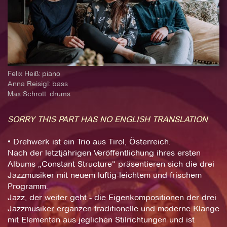
Felix Heiß: piano
Anna Reisigl: bass
Max Schrott: drums
SORRY THIS PART HAS NO ENGLISH TRANSLATION
• Drehwerk ist ein Trio aus Tirol, Österreich.
Nach der letztjährigen Veröffentlichung ihres ersten
Albums „Constant Structure“ präsentieren sich die drei
Jazzmusiker mit neuem luftig-leichtem und frischem
Programm.
Jazz, der weiter geht - die Eigenkompositionen der drei
Jazzmusiker ergänzen traditionelle und moderne Klänge
mit Elementen aus jeglichen Stilrichtungen und ist