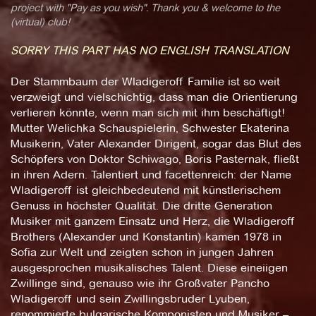
project with "Pay as you wish". Thank you & welcome to the
(virtual) club!
SORRY THIS PART HAS NO ENGLISH TRANSLATION
Der Stammbaum der Wladigeroff Familie ist so weit
verzweigt und vielschichtig, dass man die Orientierung
verlieren könnte, wenn man sich mit ihm beschäftigt!
Mutter Welichka Schauspielerin, Schwester Ekaterina
Musikerin, Vater Alexander Dirigent, sogar das Blut des
Schöpfers von Doktor Schiwago, Boris Pasternak, fließt
in ihren Adern. Talentiert und facettenreich: der Name
Wladigeroff ist gleichbedeutend mit künstlerischem
Genuss in höchster Qualität. Die dritte Generation
Musiker mit ganzem Einsatz und Herz, die Wladigeroff
Brothers (Alexander und Konstantin) kamen 1978 in
Sofia zur Welt und zeigten schon in jungen Jahren
ausgesprochen musikalisches Talent. Diese eineiigen
Zwillinge sind, genauso wie ihr Großvater Pancho
Wladigeroff und sein Zwillingsbruder Lyuben,
renommierte bulgarische Komponisten und Musiker –