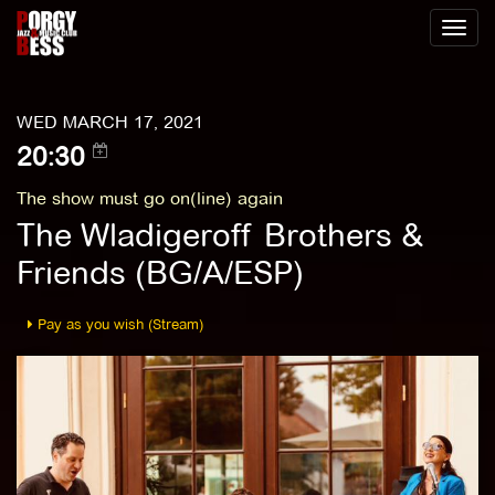
Toggl
naviga
WED MARCH 17, 2021
20:30
The show must go on(line) again
The Wladigeroff Brothers &
Friends (BG/A/ESP)
Pay as you wish (Stream)