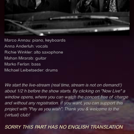
Marco Annau: piano, keyboards
Anna Anderluh: vocals
Richie Winkler: alto saxophone
Mahan Mirarab: guitar
Marko Ferlan: bass
Michael Leibetseder: drums
We start the live-stream (real time, stream is not on demand!)
about 1/2 h before the show starts. By clicking on "Now Live" a
window opens, where you can watch the concert free of charge
and without any registration. If you want, you can support this
project with "Pay as you wish". Thank you & welcome to the
(virtual) club!
SORRY THIS PART HAS NO ENGLISH TRANSLATION