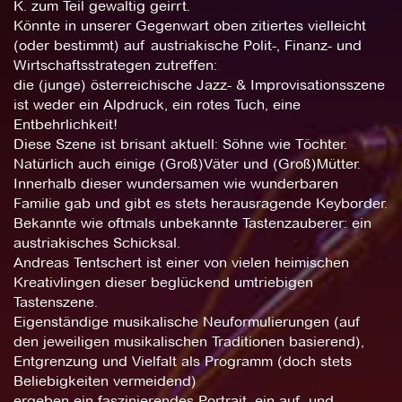
K. zum Teil gewaltig geirrt.
Könnte in unserer Gegenwart oben zitiertes vielleicht
(oder bestimmt) auf austriakische Polit-, Finanz- und
Wirtschaftsstrategen zutreffen:
die (junge) österreichische Jazz- & Improvisationsszene
ist weder ein Alpdruck, ein rotes Tuch, eine
Entbehrlichkeit!
Diese Szene ist brisant aktuell: Söhne wie Töchter.
Natürlich auch einige (Groß)Väter und (Groß)Mütter.
Innerhalb dieser wundersamen wie wunderbaren
Familie gab und gibt es stets herausragende Keyborder.
Bekannte wie oftmals unbekannte Tastenzauberer: ein
austriakisches Schicksal.
Andreas Tentschert ist einer von vielen heimischen
Kreativlingen dieser beglückend umtriebigen
Tastenszene.
Eigenständige musikalische Neuformulierungen (auf
den jeweiligen musikalischen Traditionen basierend),
Entgrenzung und Vielfalt als Programm (doch stets
Beliebigkeiten vermeidend)
ergeben ein faszinierendes Portrait, ein auf- und