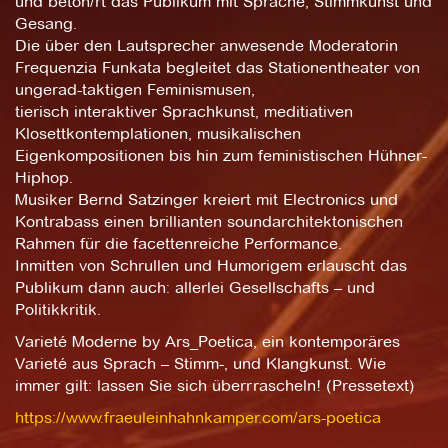
und betön/rt das Publikum mit Sprache, Stimmkunst und
Gesang.
Die über den Lautsprecher anwesende Moderatorin
Frequenzia Funkata begleitet das Stationentheater von
ungerad-taktigen Feminismusen,
tierisch interaktiver Sprachkunst, meditiativen
Klosettkontemplationen, musikalischen
Eigenkompositionen bis hin zum feministischen Hühner-
Hiphop.
Musiker Bernd Satzinger kreiert mit Electronics und
Kontrabass einen brillianten soundarchitektonischen
Rahmen für die facettenreiche Performance.
Inmitten von Schrullen und Humorigem erlauscht das
Publikum dann auch: allerlei Gesellschafts – und
Politikkritik.
Varieté Moderne by Ars_Poetica, ein kontemporäres
Varieté aus Sprach – Stimm-, und Klangkunst. Wie
immer gilt: lassen Sie sich überrrascheln! (Pressetext)
https://www.fraeuleinhahnkamper.com/ars-poetica