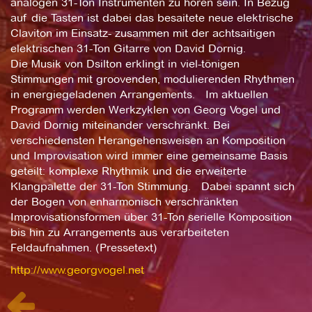
analogen 31-Ton Instrumenten zu hören sein. In Bezug
auf die Tasten ist dabei das besaitete neue elektrische
Claviton im Einsatz- zusammen mit der achtsaitigen
elektrischen 31-Ton Gitarre von David Dornig.
Die Musik von Dsilton erklingt in viel-tönigen
Stimmungen mit groovenden, modulierenden Rhythmen
in energiegeladenen Arrangements. Im aktuellen
Programm werden Werkzyklen von Georg Vogel und
David Dornig miteinander verschränkt. Bei
verschiedensten Herangehensweisen an Komposition
und Improvisation wird immer eine gemeinsame Basis
geteilt: komplexe Rhythmik und die erweiterte
Klangpalette der 31-Ton Stimmung. Dabei spannt sich
der Bogen von enharmonisch verschränkten
Improvisationsformen über 31-Ton serielle Komposition
bis hin zu Arrangements aus verarbeiteten
Feldaufnahmen. (Pressetext)
http://www.georgvogel.net