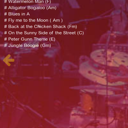
# Watermelon Man (F)
# Alligator Bogaloo (Am)
# Blues in A
# Fly me to the Moon ( Am )
# Back at the Chicken Shack (Fm)
# On the Sunny Side of the Street (C)
# Peter Gunn Theme (E)
# Jungle Boogie (Gm)