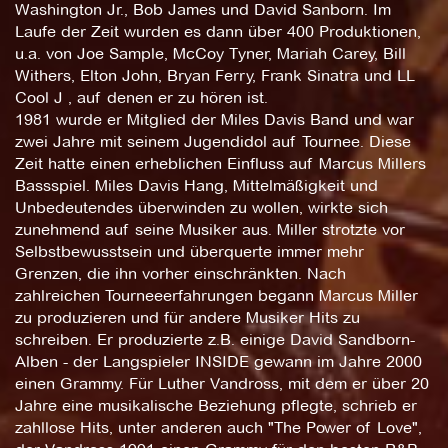
Washington Jr., Bob James und David Sanborn. Im
Laufe der Zeit wurden es dann über 400 Produktionen,
u.a. von Joe Sample, McCoy Tyner, Mariah Carey, Bill
Withers, Elton John, Bryan Ferry, Frank Sinatra und LL
Cool J , auf denen er zu hören ist.
1981 wurde er Mitglied der Miles Davis Band und war
zwei Jahre mit seinem Jugendidol auf Tournee. Diese
Zeit hatte einen erheblichen Einfluss auf Marcus Millers
Bassspiel. Miles Davis Hang, Mittelmäßigkeit und
Unbedeutendes überwinden zu wollen, wirkte sich
zunehmend auf seine Musiker aus. Miller strotzte vor
Selbstbewusstsein und überquerte immer mehr
Grenzen, die ihn vorher einschränkten. Nach
zahlreichen Tourneeerfahrungen begann Marcus Miller
zu produzieren und für andere Musiker Hits zu
schreiben. Er produzierte z.B. einige David Sandborn-
Alben - der Langspieler INSIDE gewann im Jahre 2000
einen Grammy. Für Luther Vandross, mit dem er über 20
Jahre eine musikalische Beziehung pflegte, schrieb er
zahllose Hits, unter anderen auch "The Power of Love",