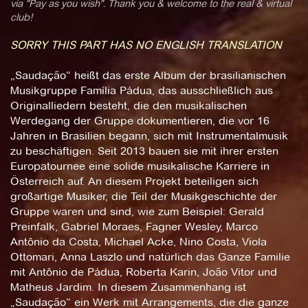
via "Pay as you wish". Thank you & welcome to the real & virtual
club!
SORRY THIS PART HAS NO ENGLISH TRANSLATION
„Saudação“ heißt das erste Album der brasilianischen
Musikgruppe Família Pádua, das ausschließlich aus
Originalliedern besteht, die den musikalischen
Werdegang der Gruppe dokumentieren, die vor 16
Jahren in Brasilien begann, sich mit Instrumentalmusik
zu beschäftigen. Seit 2013 bauen sie mit ihrer ersten
Europatournee eine solide musikalische Karriere in
Österreich auf. An diesem Projekt beteiligen sich
großartige Musiker, die Teil der Musikgeschichte der
Gruppe waren und sind, wie zum Beispiel: Gerald
Preinfalk, Gabriel Moraes, Fagner Wesley, Marco
Antônio da Costa, Michael Acke, Nino Costa, Viola
Ottomari, Anna Laszlo und natürlich das Ganze Familie
mit Antônio de Pádua, Roberta Karin, João Vitor und
Matheus Jardim. In diesem Zusammenhang ist
„Saudação“ ein Werk mit Arrangements, die die ganze