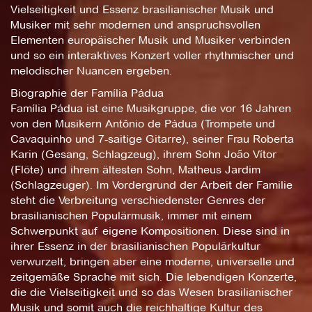
Vielseitigkeit und Essenz brasilianischer Musik und
Musiker mit sehr modernen und anspruchsvollen
Elementen europäischer Musik und Musiker verbinden
und so ein interaktives Konzert voller rhythmischer und
melodischer Nuancen ergeben.
Biographie der Família Pádua
Família Pádua ist eine Musikgruppe, die vor 16 Jahren
von den Musikern Antônio de Pádua (Trompete und
Cavaquinho und 7-saitige Gitarre), seiner Frau Roberta
Karin (Gesang, Schlagzeug), ihrem Sohn João Vítor
(Flöte) und ihrem ältesten Sohn, Matheus Jardim
(Schlagzeuger). Im Vordergrund der Arbeit der Familie
steht die Verbreitung verschiedenster Genres der
brasilianischen Populärmusik, immer mit einem
Schwerpunkt auf eigene Kompositionen. Diese sind in
ihrer Essenz in der brasilianischen Populärkultur
verwurzelt, bringen aber eine moderne, universelle und
zeitgemäße Sprache mit sich. Die lebendigen Konzerte,
die die Vielseitigkeit und so das Wesen brasilianischer
Musik und somit auch die reichhaltige Kultur des