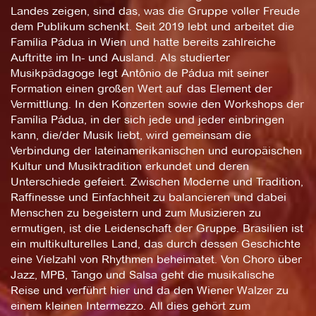
Landes zeigen, sind das, was die Gruppe voller Freude
dem Publikum schenkt. Seit 2019 lebt und arbeitet die
Família Pádua in Wien und hatte bereits zahlreiche
Auftritte im In- und Ausland. Als studierter
Musikpädagoge legt Antônio de Pádua mit seiner
Formation einen großen Wert auf das Element der
Vermittlung. In den Konzerten sowie den Workshops der
Família Pádua, in der sich jede und jeder einbringen
kann, die/der Musik liebt, wird gemeinsam die
Verbindung der lateinamerikanischen und europäischen
Kultur und Musiktradition erkundet und deren
Unterschiede gefeiert. Zwischen Moderne und Tradition,
Raffinesse und Einfachheit zu balancieren und dabei
Menschen zu begeistern und zum Musizieren zu
ermutigen, ist die Leidenschaft der Gruppe. Brasilien ist
ein multikulturelles Land, das durch dessen Geschichte
eine Vielzahl von Rhythmen beheimatet. Von Choro über
Jazz, MPB, Tango und Salsa geht die musikalische
Reise und verführt hier und da den Wiener Walzer zu
einem kleinen Intermezzo. All dies gehört zum