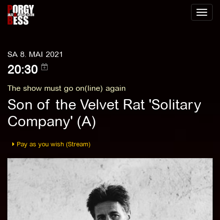
Toggl
naviga
SA 8. MAI 2021
20:30
The show must go on(line) again
Son of the Velvet Rat 'Solitary
Company' (A)
Pay as you wish (Stream)