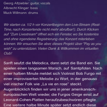
Georg Altziebler: guitar, vocals
Albrecht Klinger: bass
Muck Willmann: drums
Wir starten ca. 1/2 h vor Konzertbeginn den Live-Stream (Real-
Time, nach Konzertende nicht mehr abrufbar!). Durch Klicken
auf "Zum Livestream" öffnet sich ein Fenster, wo Sie kostenlos
und ohne irgendeine Registrierung das Konzert miterleben
können. Wir ersuchen Sie aber, dieses Projekt über "Pay as you
wish" zu unterstützen. Vielen Dank & Willkommen im virtuellen
Club!
Sanft seufzt die Melodica, dann setzt die Band ein. Sie
spielen einen langsamen Marsch, auf Samtpfoten. Nach
einer halben Minute meldet sich Violinist Bob Furgo mit
einer improvisierten Melodie zu Wort, in der genauso
viel irischer Folk wie „La vie en rose“ steckt.
Augenblicklich finden wir uns in jener amerikanisch-
europäischen Welt wieder, die Furgos Geige einst auf
Leonard-Cohen-Platten heraufzubeschwören pflegte.
Eine weitere halbe Minute später setzt endlich diese