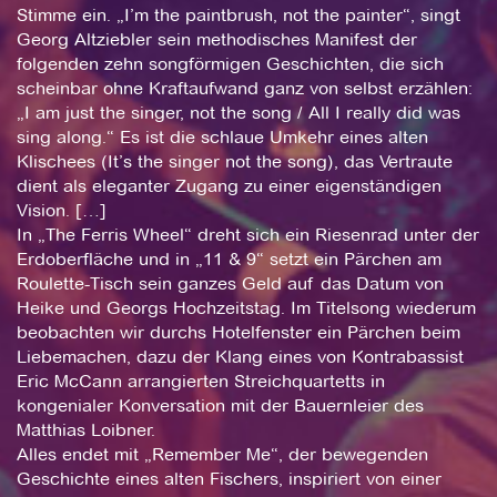
Stimme ein. „I’m the paintbrush, not the painter“, singt
Georg Altziebler sein methodisches Manifest der
folgenden zehn songförmigen Geschichten, die sich
scheinbar ohne Kraftaufwand ganz von selbst erzählen:
„I am just the singer, not the song / All I really did was
sing along.“ Es ist die schlaue Umkehr eines alten
Klischees (It’s the singer not the song), das Vertraute
dient als eleganter Zugang zu einer eigenständigen
Vision. […]
In „The Ferris Wheel“ dreht sich ein Riesenrad unter der
Erdoberfläche und in „11 & 9“ setzt ein Pärchen am
Roulette-Tisch sein ganzes Geld auf das Datum von
Heike und Georgs Hochzeitstag. Im Titelsong wiederum
beobachten wir durchs Hotelfenster ein Pärchen beim
Liebemachen, dazu der Klang eines von Kontrabassist
Eric McCann arrangierten Streichquartetts in
kongenialer Konversation mit der Bauernleier des
Matthias Loibner.
Alles endet mit „Remember Me“, der bewegenden
Geschichte eines alten Fischers, inspiriert von einer