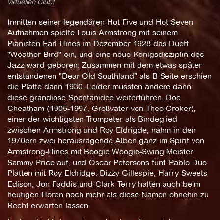
virtuellen Club!
Inmitten seiner legendären Hot Five und Hot Seven
Aufnahmen spielte Louis Armstrong mit seinem
Pianisten Earl Hines im Dezember 1928 das Duett
"Weather Bird" ein, und eine neue Königsdisziplin des
Jazz ward geboren. Zusammen mit dem etwas später
entstandenen "Dear Old Southland" als B-Seite erschien
die Platte dann 1930. Leider mussten andere dann
diese grandiose Spontanidee weiterführen. Doc
Cheatham (1905-1997, Großvater von Theo Croker),
einer der wichtigsten Trompeter als Bindeglied
zwischen Armstrong und Roy Eldrigde, nahm in den
1970ern zwei herausragende Alben ganz im Spirit von
Armstrong-Hines mit Boogie Woogie-Swing Meister
Sammy Price auf, und Oscar Petersons fünf Pablo Duo
Platten mit Roy Eldridge, Dizzy Gillespie, Harry Sweets
Edison, Jon Faddis und Clark Terry halten auch beim
heutigen Hören noch mehr als diese Namen ohnehin zu
Recht erwarten lassen.