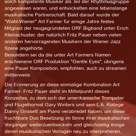
solch kompetente Musiker als Teil der Rhythmusgruppe
angewiesen waren, und entwickelten eine lebenslange
musikalische Partnerschaft. Bald darauf wurde der
"Wahl-Wiener" Art Farmer für einige Jahre festes
Mitglied der neugegründeten ORF Bigband unter Erich
Kleinschuster, der natürlich Fritz Pauer neben vielen
anderen hervorragenden Musikern der Wiener Jazz
Szene angehörte.
Besondern sei da die unter Art Farmers Namen
erschienene ORF Produktion "Gentle Eyes", übrigens
eine Pauer Komposition, empfohlen, auch zu streamen
mittlerweile.
Die Erinnerung an diese einmalige Kombination Art
Farmer- Fritz Pauer steht im Mittelpunkt dieses
Konzertes, zu dem sich der amerikanische Trompeter
und Flügelhornist Gary Winters und sein L.A. Kollege
Danny Grissett am Piano verabredet haben, um diese
fruchtbare Duo Besetzung im Sinne ihrer musikalischen
Vorgänger weiterzuentwickeln und gleichzeitig einige
deren musikalischen Vorlagen neu zu interpretieren,