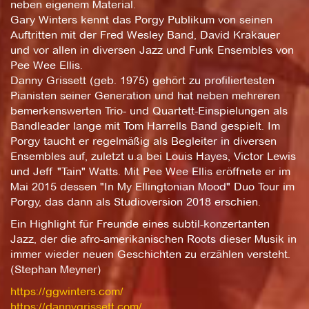
neben eigenem Material.
Gary Winters kennt das Porgy Publikum von seinen
Auftritten mit der Fred Wesley Band, David Krakauer
und vor allen in diversen Jazz und Funk Ensembles von
Pee Wee Ellis.
Danny Grissett (geb. 1975) gehört zu profiliertesten
Pianisten seiner Generation und hat neben mehreren
bemerkenswerten Trio- und Quartett-Einspielungen als
Bandleader lange mit Tom Harrells Band gespielt. Im
Porgy taucht er regelmäßig als Begleiter in diversen
Ensembles auf, zuletzt u.a bei Louis Hayes, Victor Lewis
und Jeff "Tain" Watts. Mit Pee Wee Ellis eröffnete er im
Mai 2015 dessen "In My Ellingtonian Mood" Duo Tour im
Porgy, das dann als Studioversion 2018 erschien.
Ein Highlight für Freunde eines subtil-konzertanten
Jazz, der die afro-amerikanischen Roots dieser Musik in
immer wieder neuen Geschichten zu erzählen versteht.
(Stephan Meyner)
https://ggwinters.com/
https://dannygrissett.com/