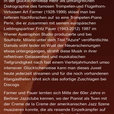
In der glücklicherweise mehr als umfangreichen
Diskographie des famosen Trompeten-und Flügelhorn-
Virtuosen Art Farmer (1928-1999) stösst man bei
tieferem Nachforschen auf so eine Trompeten-Piano
Perle, die er zusammen mit seinem europäischen
Lieblingspartner Fritz Pauer (1943-2012) 1987 im
Wiener Austrophon Studio produzierte und bei
SoulNote, Milano unter dem Titel "Azure" veröffentlichte.
Damals wohl leider im Wust der Neuerscheinungen
etwas untergegangen, strahlt diese Musik in ihrer
reflektiven Gelassenheit und musikalischen
Tiefgründigkeit nach fast einem Vierteljahrhundert umso
intensiver. Glücklicherweise kann man dieses Juwel
heute jederzeit streamen und für die noch vorhandenen
Klangästheten lohnt sich das sofortige Zuschlagen bei
Discogs.
Farmer und Pauer lernten sich Mitte der 60er Jahre in
Berliner Jazzclubs kennen, wo der Pianist als Twen mit
der Creme de la Creme der amerikanischen Jazz Szene
musizieren konnte, die als reisende Einzelkämpfer auf