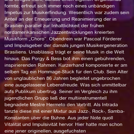
formte, erfreut sich immer noch eines unbändigen
Impetus zur Musikerfindung. Wesentlich war zudem sein
Anteil an der Erneuerung und Reanimierung der in
Brasilien parallel zur Inhaltlichkeit der frühen
nordamerikanischen Jazzentwicklungen kreierten
Musikform „Choro“. Obendrein war Pascoal Förderer
und Impulsgeber der damals jungen Musikergeneration
Brasiliens. Unablässig trägt er seine Musik in die Welt
hinaus. Das Porgy & Bess bot ihm einen gebührenden,
inspirierenden Rahmen. Kurzerhand komponierte er am
selben Tag ein Hommage-Stück für den Club. Sein Alter
von unglaublichen 86 Jahren begleitet ungebrochen
eine ausgelassene Lebensfreude. Was sich unmittelbar
aufs Publikum übertrug. Seiner im Vergleich zu ihm
jugendlichen Grupo ließ der multiinstrumentell
begnadete Mestre Hermeto den Vortritt. Als Intrada
tanzte diese mit einer Mixtur aus Jazz-, Rock-, Samba-
Konstanten über die Bühne. Aus jeder Note quoll
Vitalität und Impulsivität hervor. Hier hatte man schon
eine jener originellen, ausgefuchsten