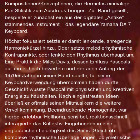
Kompositionen/Konzeptionen, die Hermetos einmalige
Pan-Stilistik zum Ausdruck bringen. Zur Band gesellt,
bespielte er zunächst ein aus der digitalen „Antike“
stammendes Instrument – das legendäre Yamaha DX-7
Keyboard.
Höchst fokussiert setzte er damit lenkende, anregende
Harmoniekürzel hinzu. Oder setzte melodierhythmische
Kontrapunkte, oder lenkte den Rhythmus überhaupt um.
Eine Praktik die Miles Davis, dessen Einfluss Pascoals
auf ihn er hoch bewertete und der auch Anfang der
1970er Jahre in seiner Band spielte, für seine
Keyboardverwendung übernommen haben dürfte.
Geschickt wusste Pascoal mit physischen und kreativen
Energie zu haushalten. Nach eingestreuten Ideen
überließ er oftmals seinen Mitmusikern die weitere
Vervollkommnung. Beeindruckende Homogenität war
hierbei erlebbar. Hellhörig, sensibel, reaktionsschnell
interagierte das Kollektiv. Eingebunden in eine
unglaublichen Leichtigkeit des Seins. Gleich ob
komplexe rhythmische Überlagerungen, polymetrische