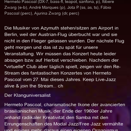
Hermeto Pascoal (DX-7, bass-fl, teapot, sanfona, p), Itibere
Zwarg (e-b), André Marques (p), Jota P. (ss, as, ts), Fábio
Pascoal (perc), Ajurina Zwarg (dr, perc)
Die Musiker von Azymuth stehen/sitzen am Airport in
Berlin, weil der Austrian-Flug überbucht war und sie
nicht in den Flieger gelassen wurden. Der nächste Flug
geht morgen und das ist zu spät für unsere
Veranstaltung. Wir müssen das Konzert heute leider
absagen bzw. auf Herbst verschieben. Nachdem der
"virtuelle" Club aber täglich spielt, zeigen wir den Re-
Stream des fantastischen Konzertes von Hermeto
Pascoal vom 27. Mai dieses Jahres. Keep Live-Jazz
alive & join the Stream... ch
Der Klanguniversalist
Hermeto Pascoal, charismatische Ikone der avancierten
brasilianischen Musik, der Ende der 1960er Jahre
anhand radikaler Kreativität den Samba mit den
Errungenschaften des Modal Jazz/Free Jazz vermählte
und einiges mehr, daraus einen eigenen Organismus