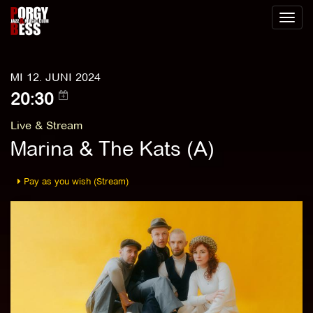
Toggl
naviga
MI 12. JUNI 2024
20:30
Live & Stream
Marina & The Kats (A)
Pay as you wish (Stream)