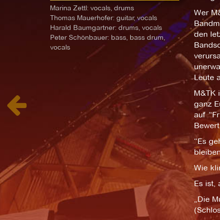
Marina Zettl: vocals, drums
Wer M&T
Thomas Mauerhofer: guitar, vocals
Bandmit
Harald Baumgartner: drums, vocals
den le
Peter Schönbauer: bass, bass drum,
Bandsou
vocals
verursa
unerwa
Leute 
M&TK i
ganz E
auf “F
Bewert
“Es ge
bleiben
Wie kl
Es ist,
„Die Mu
(Schlo