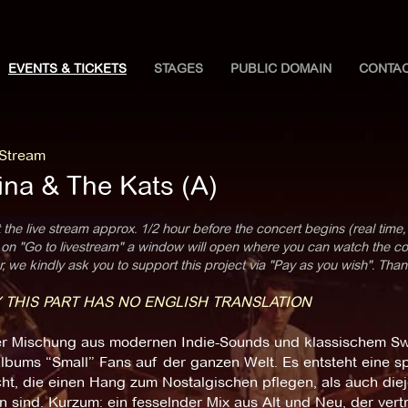
EVENTS & TICKETS
STAGES
PUBLIC DOMAIN
CONTA
 Stream
ina & The Kats (A)
 the live stream approx. 1/2 hour before the concert begins (real time,
 on "Go to livestream" a window will open where you can watch the con
 we kindly ask you to support this project via "Pay as you wish". Than
 THIS PART HAS NO ENGLISH TRANSLATION
rer Mischung aus modernen Indie-Sounds und klassischem Swi
lbums “Small” Fans auf der ganzen Welt. Es entsteht eine s
cht, die einen Hang zum Nostalgischen pflegen, als auch die
 sind. Kurzum: ein fesselnder Mix aus Alt und Neu, der vertra