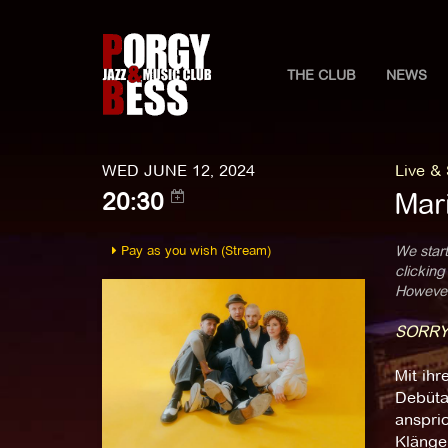
THE CLUB
NEWS
WED JUNE 12, 2024
Live &
Mar
20:30
Pay as you wish (Stream)
We start
clicking
However,
SORRY
Mit ih
Debüta
anspri
Klängen