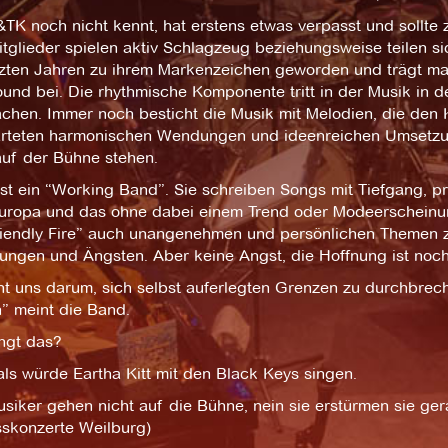
K noch nicht kennt, hat erstens etwas verpasst und sollte z
glieder spielen aktiv Schlagzeug beziehungsweise teilen si
tzten Jahren zu ihrem Markenzeichen geworden und trägt ma
nd bei. Die rhythmische Komponente tritt in der Musik in d
chen. Immer noch besticht die Musik mit Melodien, die den 
rteten harmonischen Wendungen und ideenreichen Umsetzung, 
auf der Bühne stehen.
st ein “Working Band”. Sie schreiben Songs mit Tiefgang, p
uropa und das ohne dabei einem Trend oder Modeerscheinung
riendly Fire” auch unangenehmen und persönlichen Themen zu
ungen und Ängsten. Aber keine Angst, die Hoffnung ist noch
ht uns darum, sich selbst auferlegten Grenzen zu durchbrec
” meint die Band.
ingt das?
 als würde Eartha Kitt mit den Black Keys singen.
siker gehen nicht auf die Bühne, nein sie erstürmen sie ge
sskonzerte Weilburg)