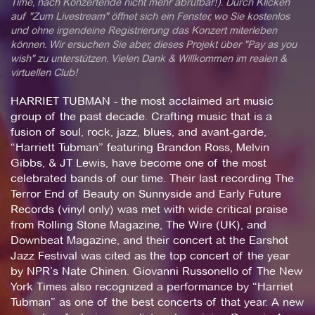
Time, nach Konzertende nicht mehr abrufbar!). Durch Klicken
auf "Zum Livestream" öffnet sich ein Fenster, wo Sie kostenlos
und ohne irgendeine Registrierung das Konzert miterleben
können. Wir ersuchen Sie aber, dieses Projekt über "Pay as you
wish" zu unterstützen. Vielen Dank & Willkommen im realen &
virtuellen Club!
HARRIET TUBMAN - the most acclaimed art music
group of the past decade. Crafting music that is a
fusion of soul, rock, jazz, blues, and avant-garde,
“Harriett Tubman” featuring Brandon Ross, Melvin
Gibbs, & JT Lewis, have become one of the most
celebrated bands of our time. Their last recording The
Terror End of Beauty on Sunnyside and Early Future
Records (vinyl only) was met with wide critical praise
from Rolling Stone Magazine, The Wire (UK), and
Downbeat Magazine, and their concert at the Earshot
Jazz Festival was cited as the top concert of the year
by NPR’s Nate Chinen. Giovanni Russonello of The New
York Times also recognized a performance by “Harriet
Tubman” as one of the best concerts of that year. A new