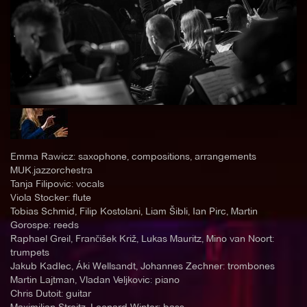
Emma Rawicz: saxophone, compositions, arrangements
MUK.jazzorchestra
Tanja Filipovic: vocals
Viola Stocker: flute
Tobias Schmid, Filip Kostolani, Liam Šibli, Ian Pirc, Martin
Gorospe: reeds
Raphael Greil, Frančišek Križ, Lukas Mauritz, Mino van Noort:
trumpets
Jakub Kadlec, Áki Wellsandt, Johannes Zechner: trombones
Martin Lajtman, Vladan Veljkovic: piano
Chris Dutoit: guitar