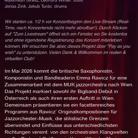
Maximilian Streitz, Leonard Winter: bass
Jonas Zink, Jakub Turác: drums
Wir starten ca. 1/2 h vor Konzertbeginn den Live-Stream (Real-
Time, nach Konzertende nicht mehr abrufbar!). Durch Klicken
auf "Zum Livestream" öffnet sich ein Fenster, wo Sie kostenlos
und ohne irgendeine Registrierung das Konzert miterleben
können. Wir ersuchen Sie aber, dieses Projekt über "Pay as you
wish" zu unterstützen. Vielen Dank & Willkommen im realen &
virtuellen Club!
Im Mai 2026 kommt die britische Saxophonistin,
Komponistin und Bandleaderin Emma Rawicz für eine
Zusammenarbeit mit dem MUK.jazzorchestra nach Wien.
Das Projekt markiert sowohl ihr Bigband-Debüt in
Österreich als auch ihren ersten Auftritt in Wien.
Gemeinsam präsentieren sie ein facettenreiches
Programm aus Rawicz’ Originalkompositionen für
Jazzorchester–Musik, die stilistische Grenzen
überwindet und Einflüsse aus unterschiedlichsten
Richtungen vereint: von den orchestralen Klangwelten