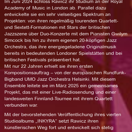
Im Juni 2024 schloss Rawicz ihr Studium an der Royal
Academy of Music in London ab. Parallel dazu
entwickelte sie ein sehr vielseitiges Spektrum an
Projekten: von ihren regelmäßig tourenden Quartett-
und Sextett-Formationen mit Stars der britischen
Jazzszene über Duo-Konzerte mit dem Pianisten Gwilym
Simcock bis hin zu ihrem eigenen 20-köpfigen Jazz
Orchestra, das ihre energiegeladene Originalmusik
bereits in bedeutenden Londoner Spielstätten und bei
britischen Festivals präsentiert hat.
Mit nur 22 Jahren erhielt sie ihren ersten
Kompositionsauftrag – von der europäischen Rundfunk-
Bigband UMO Jazz Orchestra Helsinki. Mit diesem
Ensemble leitete sie im März 2025 ein gemeinsames
Projekt, das mit einer Live-Radiosendung und einer
landesweiten Finnland-Tournee mit ihrem Quartett
verbunden war.
Mit der bevorstehenden Veröffentlichung ihres vierten
Studioalbums „INKYRA“ setzt Rawicz ihren
künstlerischen Weg fort und entwickelt sich stetig