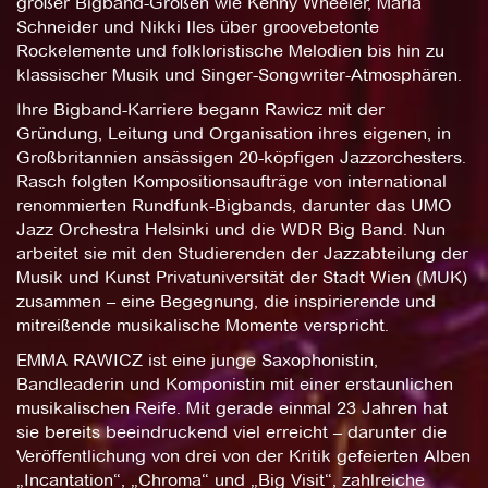
großer Bigband-Größen wie Kenny Wheeler, Maria
Schneider und Nikki Iles über groovebetonte
Rockelemente und folkloristische Melodien bis hin zu
klassischer Musik und Singer-Songwriter-Atmosphären.
Ihre Bigband-Karriere begann Rawicz mit der
Gründung, Leitung und Organisation ihres eigenen, in
Großbritannien ansässigen 20-köpfigen Jazzorchesters.
Rasch folgten Kompositionsaufträge von international
renommierten Rundfunk-Bigbands, darunter das UMO
Jazz Orchestra Helsinki und die WDR Big Band. Nun
arbeitet sie mit den Studierenden der Jazzabteilung der
Musik und Kunst Privatuniversität der Stadt Wien (MUK)
zusammen – eine Begegnung, die inspirierende und
mitreißende musikalische Momente verspricht.
EMMA RAWICZ ist eine junge Saxophonistin,
Bandleaderin und Komponistin mit einer erstaunlichen
musikalischen Reife. Mit gerade einmal 23 Jahren hat
sie bereits beeindruckend viel erreicht – darunter die
Veröffentlichung von drei von der Kritik gefeierten Alben
„Incantation“, „Chroma“ und „Big Visit“, zahlreiche