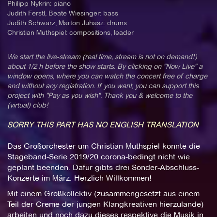
Philipp Nykrin: piano
Judith Ferstl, Beate Wiesinger: bass
Judith Schwarz, Marton Juhasz: drums
Christian Muthspiel: compositions, leader
We start the live-stream (real time, stream is not on demand!)
about 1/2 h before the show starts. By clicking on "Now Live" a
window opens, where you can watch the concert free of charge
and without any registration. If you want, you can support this
project with "Pay as you wish". Thank you & welcome to the
(virtual) club!
SORRY THIS PART HAS NO ENGLISH TRANSLATION
Das Großorchester um Christian Muthspiel konnte die
Stageband-Serie 2019/20 corona-bedingt nicht wie
geplant beenden. Dafür gibts drei Sonder-Abschluss-
Konzerte im März. Herzlich Willkommen!
Mit einem Großkollektiv (zusammengesetzt aus einem
Teil der Creme der jungen Klangkreativen hierzulande)
arbeiten und noch dazu dieses respektive die Musik in