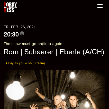
Toggl
naviga
FRI FEB. 26, 2021
20:30
The show must go on(line) again
Rom | Schaerer | Eberle (A/CH)
Pay as you wish (Stream)