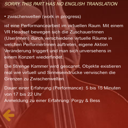
SORRY THIS PART HAS NO ENGLISH TRANSLATION
• zwischenwelten (work in progress)
ist eine Performancearbeit im virtuellen Raum. Mit einem
VR Headset bewegen sich die ZuschauerInnen
(UserInnen) durch verschiedene virtuelle Räume in
welchen PerformerInnen auftreten, eigene Aktion
Veränderung triggert und man sich unversehens in
einem Konzert wiederfindet.
Die Strenge Kammer wird gescannt, Objekte existieren
real wie virtuell und Sinneseindrücke verwischen die
Grenzen zu Zwischenwelten.
Dauer einer Erfahrung (Performance): 5 bis 15 Minuten
von 17 bis 22 Uhr
Anmeldung zu einer Erfahrung: Porgy & Bess