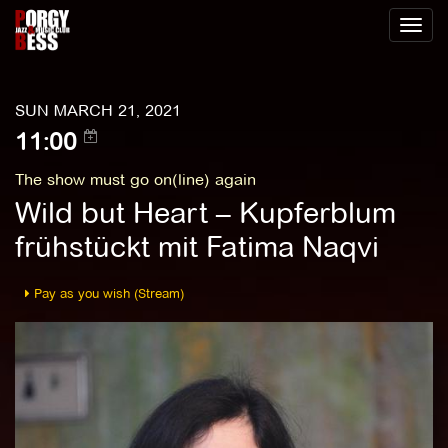
Toggl
naviga
SUN MARCH 21, 2021
11:00
The show must go on(line) again
Wild but Heart – Kupferblum
frühstückt mit Fatima Naqvi
Pay as you wish (Stream)