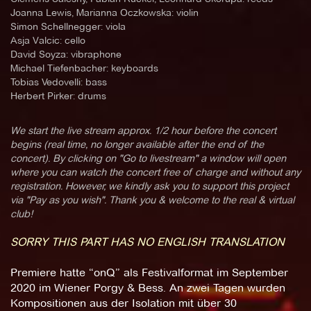
Joanna Lewis, Marianna Oczkowska: violin
Simon Schellnegger: viola
Asja Valcic: cello
David Soyza: vibraphone
Michael Tiefenbacher: keyboards
Tobias Vedovelli: bass
Herbert Pirker: drums
We start the live stream approx. 1/2 hour before the concert
begins (real time, no longer available after the end of the
concert). By clicking on "Go to livestream" a window will open
where you can watch the concert free of charge and without any
registration. However, we kindly ask you to support this project
via "Pay as you wish". Thank you & welcome to the real & virtual
club!
SORRY THIS PART HAS NO ENGLISH TRANSLATION
Premiere hatte “onQ” als Festivalformat im September
2020 im Wiener Porgy & Bess. An zwei Tagen wurden
Kompositionen aus der Isolation mit über 30