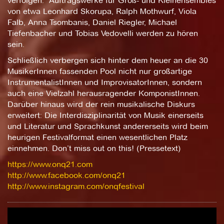
verfolgen. Auftragswerke für Groß- und Kleinensembles
von etwa Leonhard Skorupa, Ralph Mothwurf, Viola
Falb, Anna Tsombanis, Daniel Riegler, Michael
Tiefenbacher und Tobias Vedovelli werden zu hören
sein.
Schließlich verbergen sich hinter dem heuer an die 30
MusikerInnen fassenden Pool nicht nur großartige
InstrumentalistInnen und ImprovisatorInnen, sondern
auch eine Vielzahl herausragender KomponistInnen.
Darüber hinaus wird der rein musikalische Diskurs
erweitert: Die Interdisziplinarität von Musik einerseits
und Literatur und Sprachkunst andererseits wird beim
heurigen Festivalformat einen wesentlichen Platz
einnehmen. Don’t miss out on this! (Pressetext)
https://www.onq21.com
http://www.facebook.com/onq21
http://www.instagram.com/onqfestival