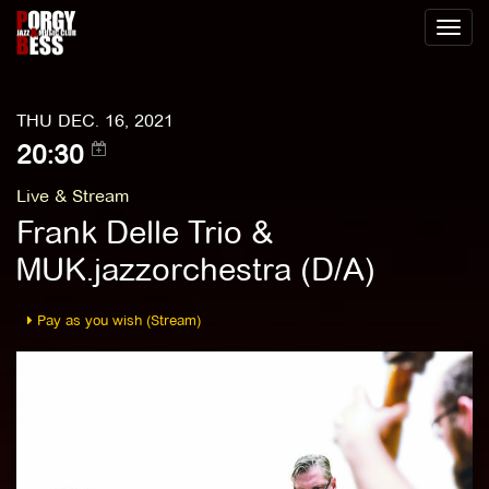
Toggl
naviga
THU DEC. 16, 2021
20:30
Live & Stream
Frank Delle Trio &
MUK.jazzorchestra (D/A)
Pay as you wish (Stream)