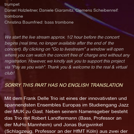
trumpet
Daniel Holzleitner, Daniele Giaramita, Clemens Scheibenreif:
trombone
Christina Baumfried: bass trombone
We start the live stream approx. 1/2 hour before the concert
begins (real time, no longer available after the end of the
concert). By clicking on "Go to livestream" a window will open
where you can watch the concert free of charge and without any
registration. However, we kindly ask you to support this project
via "Pay as you wish". Thank you & welcome to the real & virtual
club!
SORRY THIS PART HAS NO ENGLISH TRANSLATION
Mit dem Frank Delle Trio ist eines der innovativsten und
spannendsten Ensembles Europas im Studiengang Jazz
der MUK zu Gast. Neben seinem Namensgeber besteht
das Trio mit Robert Landfermann (Bass, Professor an
der MuHo Mannheim) und Jonas Burgwinkel
(Schlagzeug, Professor an der HfMT Köln) aus zwei der