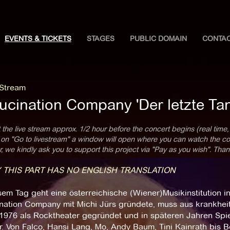
EVENTS & TICKETS
STAGES
PUBLIC DOMAIN
CONTA
 Stream
ucination Company 'Der letzte Tan
 the live stream approx. 1/2 hour before the concert begins (real time,
 on "Go to livestream" a window will open where you can watch the con
 we kindly ask you to support this project via "Pay as you wish". Than
 THIS PART HAS NO ENGLISH TRANSLATION
em Tag geht eine österreichische (Wiener)Musikinstitution 
ination Company mit Michi Jürs gründete, muss aus krankhei
976 als Rocktheater gegründet und in späteren Jahren Spiel
. Von Falco, Hansi Lang, Mo, Andy Baum, Tini Kainrath bis B