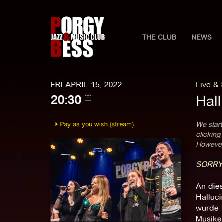
THE CLUB
NEWS
FRI APRIL 15, 2022
Live &
Hall
20:30
Pay as you wish (stream)
We start
clicking
However,
SORRY
An dies
Halluc
wurde 1
Musiker