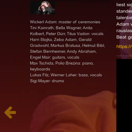
liest s
stande
talent
Wickerl Adam: master of ceremonies
Adam w
Tini Kainrath, Bella Wagner, Anita
rauslas
Kolbert, Peter Dürr, Titus Vadon: vocals
Beat go
Harri Stojka, Zebo Adam, Gerald
Gradwohl, Markus Bratusa, Helmut Bibl,
https:
Stefan Bernheimer, Andy Abraham,
Engel Mair: guitars, vocals
Max Tschida, Polio Brezina: piano,
keyboards
Lukas Filz, Werner Laher: bass, vocals
Sigi Mayer: drums