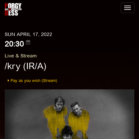
Toggl
naviga
SUN APRIL 17, 2022
20:30
Live & Stream
/kry (IR/A)
Pay as you wish (Stream)