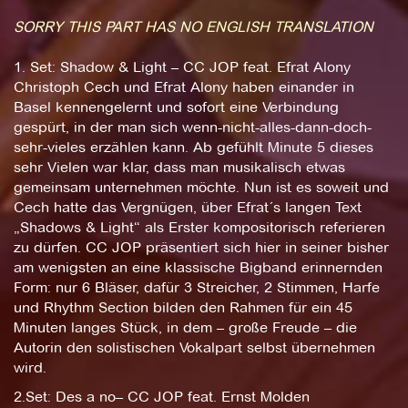
SORRY THIS PART HAS NO ENGLISH TRANSLATION
1. Set: Shadow & Light – CC JOP feat. Efrat Alony
Christoph Cech und Efrat Alony haben einander in
Basel kennengelernt und sofort eine Verbindung
gespürt, in der man sich wenn-nicht-alles-dann-doch-
sehr-vieles erzählen kann. Ab gefühlt Minute 5 dieses
sehr Vielen war klar, dass man musikalisch etwas
gemeinsam unternehmen möchte. Nun ist es soweit und
Cech hatte das Vergnügen, über Efrat´s langen Text
„Shadows & Light“ als Erster kompositorisch referieren
zu dürfen. CC JOP präsentiert sich hier in seiner bisher
am wenigsten an eine klassische Bigband erinnernden
Form: nur 6 Bläser, dafür 3 Streicher, 2 Stimmen, Harfe
und Rhythm Section bilden den Rahmen für ein 45
Minuten langes Stück, in dem – große Freude – die
Autorin den solistischen Vokalpart selbst übernehmen
wird.
2.Set: Des a no– CC JOP feat. Ernst Molden