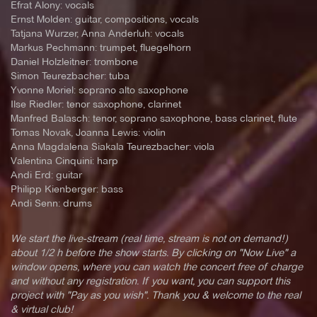
Efrat Alony: vocals
Ernst Molden: guitar, compositions, vocals
Tatjana Wurzer, Anna Anderluh: vocals
Markus Pechmann: trumpet, fluegelhorn
Daniel Holzleitner: trombone
Simon Teurezbacher: tuba
Yvonne Moriel: soprano alto saxophone
Ilse Riedler: tenor saxophone, clarinet
Manfred Balasch: tenor, soprano saxophone, bass clarinet, flute
Tomas Novak, Joanna Lewis: violin
Anna Magdalena Siakala Teurezbacher: viola
Valentina Cinquini: harp
Andi Erd: guitar
Philipp Kienberger: bass
Andi Senn: drums
We start the live-stream (real time, stream is not on demand!)
about 1/2 h before the show starts. By clicking on "Now Live" a
window opens, where you can watch the concert free of charge
and without any registration. If you want, you can support this
project with "Pay as you wish". Thank you & welcome to the real
& virtual club!