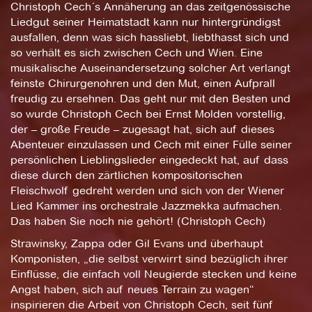
Christoph Cech´s Annäherung an das zeitgenössische
Liedgut seiner Heimatstadt kann nur hintergründigst
ausfallen, denn was sich hassliebt, liebthasst sich und
so verhält es sich zwischen Cech und Wien. Eine
musikalische Auseinandersetzung solcher Art verlangt
feinste Chirurgenohren und den Mut, einen Aufprall
freudig zu ersehnen. Das geht nur mit den Besten und
so wurde Christoph Cech bei Ernst Molden vorstellig,
der – große Freude – zugesagt hat, sich auf dieses
Abenteuer einzulassen und Cech mit einer Fülle seiner
persönlichen Lieblingslieder eingedeckt hat, auf dass
diese durch den zärtlichen kompositorischen
Fleischwolf gedreht werden und sich von der Wiener
Lied Kammer ins orchestrale Jazzmekka aufmachen.
Das haben Sie noch nie gehört! (Christoph Cech)
Strawinsky, Zappa oder Gil Evans und überhaupt
Komponisten, „die selbst verwirrt sind bezüglich ihrer
Einflüsse, die einfach voll Neugierde stecken und keine
Angst haben, sich auf neues Terrain zu wagen“
inspirieren die Arbeit von Christoph Cech, seit fünf