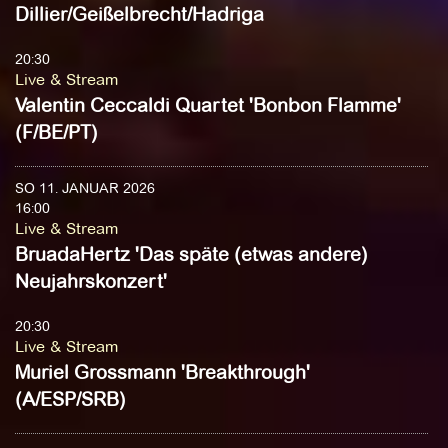
Dillier/Geißelbrecht/Hadriga
20:30
Live & Stream
Valentin Ceccaldi Quartet 'Bonbon Flamme'
(F/BE/PT)
SO 11. JANUAR 2026
16:00
Live & Stream
BruadaHertz 'Das späte (etwas andere)
Neujahrskonzert'
20:30
Live & Stream
Muriel Grossmann 'Breakthrough'
(A/ESP/SRB)