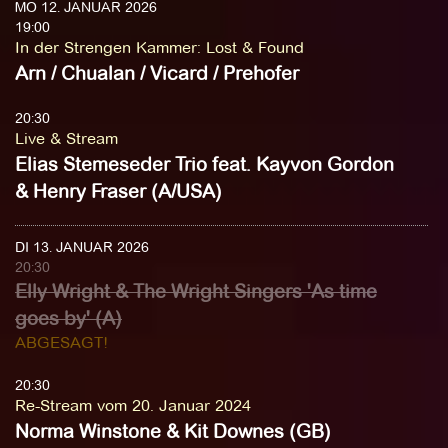
MO 12. JANUAR 2026
19:00
In der Strengen Kammer
:
Lost & Found
Arn / Chualan / Vicard / Prehofer
20:30
Live & Stream
Elias Stemeseder Trio feat. Kayvon Gordon
& Henry Fraser (A/USA)
DI 13. JANUAR 2026
20:30
Elly Wright & The Wright Singers 'As time
goes by' (A)
ABGESAGT!
20:30
Re-Stream vom 20. Januar 2024
Norma Winstone & Kit Downes (GB)